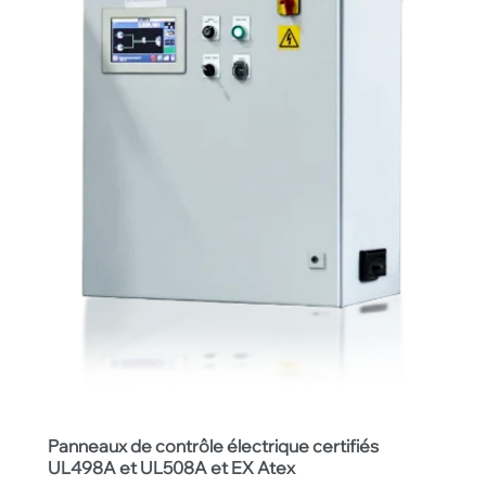
Panneaux de contrôle électrique certifiés
UL498A et UL508A et EX Atex