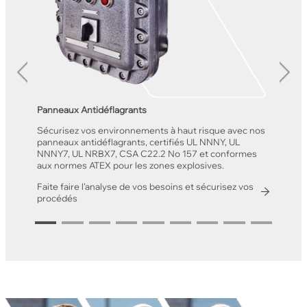
Panneaux Antidéflagrants
Pr
Sécurisez vos environnements à haut risque avec nos
Op
panneaux antidéflagrants, certifiés UL NNNY, UL
so
NNNY7, UL NRBX7, CSA C22.2 No 157 et conformes
Ho
aux normes ATEX pour les zones explosives.
qu
so
Faite faire l’analyse de vos besoins et sécurisez vos
procédés
Ap