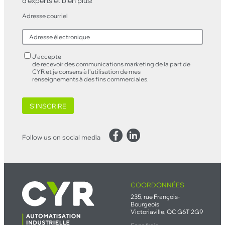
d’experts et bien plus!
Adresse courriel
J’accepte
de recevoir des communications marketing de la part de
CYR et je consens à l’utilisation de mes
renseignements à des fins commerciales.
S'INSCRIRE
Facebook
LinkedIn
Follow us on social media
COORDONNÉES
235, rue François-
Bourgeois
Victoriaville, QC G6T 2G9